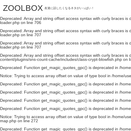
ZOOLBOX
Deprecated
: Array and string offset access syntax with curly braces is
友達に話したくなるネタがいっぱい！
loader.php
on line
706
Deprecated
: Array and string offset access syntax with curly braces is
loader.php
on line
706
Deprecated
: Array and string offset access syntax with curly braces is
loader.php
on line
707
Deprecated
: Array and string offset access syntax with curly braces is
loader.php
on line
707
Deprecated
: Array and string offset access syntax with curly braces is
content/plugins/sns-count-cache/includes/class-crypt-blowfish.php
on l
Deprecated
: Function get_magic_quotes_gpc() is deprecated in
/home
Notice
: Trying to access array offset on value of type bool in
/home/use
Deprecated
: Function get_magic_quotes_gpc() is deprecated in
/home
Deprecated
: Function get_magic_quotes_gpc() is deprecated in
/home
Deprecated
: Function get_magic_quotes_gpc() is deprecated in
/home
Deprecated
: Function get_magic_quotes_gpc() is deprecated in
/home
Notice
: Trying to access array offset on value of type bool in
/home/use
map.php
on line
272
Deprecated
: Function get_magic_quotes_gpc() is deprecated in
/home