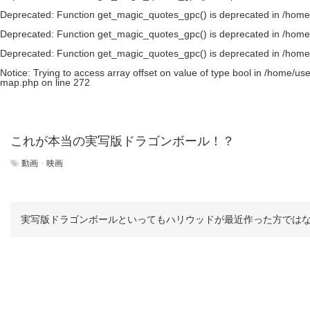
Deprecated
: Function get_magic_quotes_gpc() is deprecated in
/home
Deprecated
: Function get_magic_quotes_gpc() is deprecated in
/home
Deprecated
: Function get_magic_quotes_gpc() is deprecated in
/home
Notice
: Trying to access array offset on value of type bool in
/home/use
map.php
on line
272
これが本当の実写版ドラゴンボール！？
動画
・
映画
実写版ドラゴンボールといってもハリウッドが最近作った方ではなく