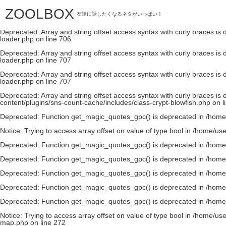
ZOOLBOX
Deprecated
: Array and string offset access syntax with curly braces is
友達に話したくなるネタがいっぱい！
loader.php
on line
706
Deprecated
: Array and string offset access syntax with curly braces is
loader.php
on line
706
Deprecated
: Array and string offset access syntax with curly braces is
loader.php
on line
707
Deprecated
: Array and string offset access syntax with curly braces is
loader.php
on line
707
Deprecated
: Array and string offset access syntax with curly braces is
content/plugins/sns-count-cache/includes/class-crypt-blowfish.php
on l
Deprecated
: Function get_magic_quotes_gpc() is deprecated in
/home
Notice
: Trying to access array offset on value of type bool in
/home/use
Deprecated
: Function get_magic_quotes_gpc() is deprecated in
/home
Deprecated
: Function get_magic_quotes_gpc() is deprecated in
/home
Deprecated
: Function get_magic_quotes_gpc() is deprecated in
/home
Deprecated
: Function get_magic_quotes_gpc() is deprecated in
/home
Deprecated
: Function get_magic_quotes_gpc() is deprecated in
/home
Notice
: Trying to access array offset on value of type bool in
/home/use
map.php
on line
272