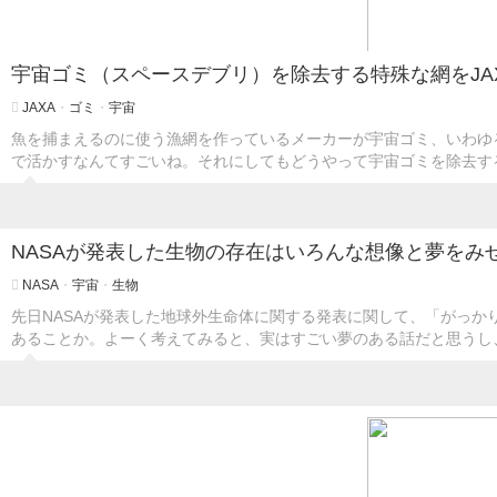
宇宙ゴミ（スペースデブリ）を除去する特殊な網をJA
JAXA
・
ゴミ
・
宇宙
魚を捕まえるのに使う漁網を作っているメーカーが宇宙ゴミ、いわゆ
で活かすなんてすごいね。それにしてもどうやって宇宙ゴミを除去す
NASAが発表した生物の存在はいろんな想像と夢をみ
NASA
・
宇宙
・
生物
先日NASAが発表した地球外生命体に関する発表に関して、「がっ
あることか。よーく考えてみると、実はすごい夢のある話だと思うし