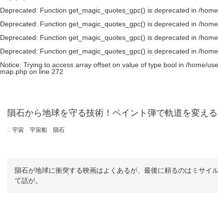
Deprecated
: Function get_magic_quotes_gpc() is deprecated in
/home
Deprecated
: Function get_magic_quotes_gpc() is deprecated in
/home
Deprecated
: Function get_magic_quotes_gpc() is deprecated in
/home
Deprecated
: Function get_magic_quotes_gpc() is deprecated in
/home
Notice
: Trying to access array offset on value of type bool in
/home/use
map.php
on line
272
隕石から地球を守る技術！ペイント弾で軌道を変える
宇宙
・
宇宙船
・
隕石
隕石が地球に衝突する映画はよくあるが、最後に頼るのはミサイ
て話が。