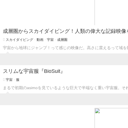
成層圏からスカイダイビング！人類の偉大な記録映像
スカイダイビング
・
動画
・
宇宙
・
成層圏
宇宙から地球にジャンプ！って感じの映像だ。高さに震えるって域を
スリムな宇宙服『BioSuit』
宇宙
・
服
まるで初期のasimoを見ているような巨大で半端なく重い宇宙服。