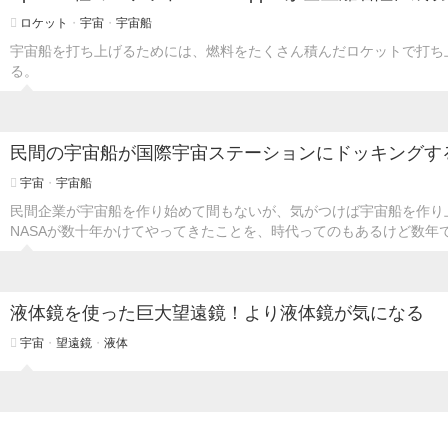
ロケット
・
宇宙
・
宇宙船
宇宙船を打ち上げるためには、燃料をたくさん積んだロケットで打ち
る。
民間の宇宙船が国際宇宙ステーションにドッキングす
宇宙
・
宇宙船
民間企業が宇宙船を作り始めて間もないが、気がつけば宇宙船を作り
NASAが数十年かけてやってきたことを、時代ってのもあるけど数年
液体鏡を使った巨大望遠鏡！より液体鏡が気になる
宇宙
・
望遠鏡
・
液体