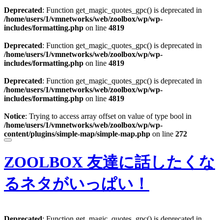
Deprecated
: Function get_magic_quotes_gpc() is deprecated in
/home/users/1/vmnetworks/web/zoolbox/wp/wp-
includes/formatting.php
on line
4819
Deprecated
: Function get_magic_quotes_gpc() is deprecated in
/home/users/1/vmnetworks/web/zoolbox/wp/wp-
includes/formatting.php
on line
4819
Deprecated
: Function get_magic_quotes_gpc() is deprecated in
/home/users/1/vmnetworks/web/zoolbox/wp/wp-
includes/formatting.php
on line
4819
Notice
: Trying to access array offset on value of type bool in
/home/users/1/vmnetworks/web/zoolbox/wp/wp-
content/plugins/simple-map/simple-map.php
on line
272
ZOOLBOX
友達に話したくな
るネタがいっぱい！
Deprecated
: Function get_magic_quotes_gpc() is deprecated in