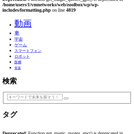
/home/users/1/vmnetworks/web/zoolbox/wp/wp-
includes/formatting.php
on line
4819
動画
車
宇宙
ゲーム
スマートフォン
ロボット
医療
音楽
検索
タグ
Deprecated
: Function get_magic_quotes_gpc() is deprecated in