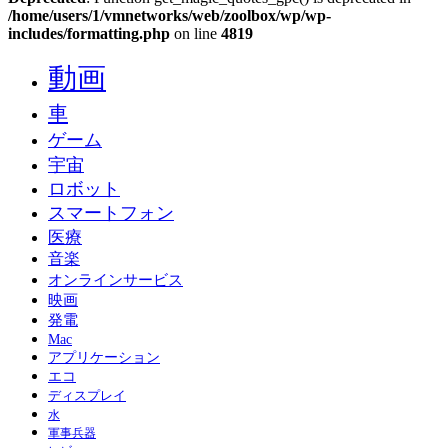
/home/users/1/vmnetworks/web/zoolbox/wp/wp-
includes/formatting.php
on line
4819
動画
車
ゲーム
宇宙
ロボット
スマートフォン
医療
音楽
オンラインサービス
映画
発電
Mac
アプリケーション
エコ
ディスプレイ
水
軍事兵器