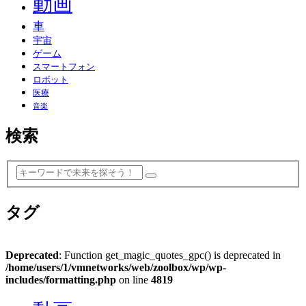
動画
車
宇宙
ゲーム
スマートフォン
ロボット
医療
音楽
検索
タグ
Deprecated
: Function get_magic_quotes_gpc() is deprecated in
/home/users/1/vmnetworks/web/zoolbox/wp/wp-
includes/formatting.php
on line
4819