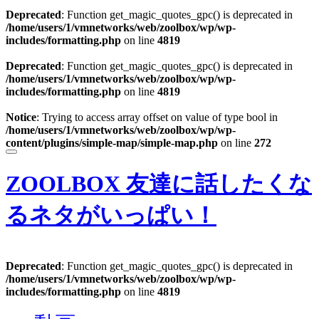
Deprecated
: Function get_magic_quotes_gpc() is deprecated in
/home/users/1/vmnetworks/web/zoolbox/wp/wp-
includes/formatting.php
on line
4819
Deprecated
: Function get_magic_quotes_gpc() is deprecated in
/home/users/1/vmnetworks/web/zoolbox/wp/wp-
includes/formatting.php
on line
4819
Notice
: Trying to access array offset on value of type bool in
/home/users/1/vmnetworks/web/zoolbox/wp/wp-
content/plugins/simple-map/simple-map.php
on line
272
ZOOLBOX
友達に話したくな
るネタがいっぱい！
Deprecated
: Function get_magic_quotes_gpc() is deprecated in
/home/users/1/vmnetworks/web/zoolbox/wp/wp-
includes/formatting.php
on line
4819