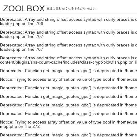
ZOOLBOX
Deprecated
: Array and string offset access syntax with curly braces is
友達に話したくなるネタがいっぱい！
loader.php
on line
706
Deprecated
: Array and string offset access syntax with curly braces is
loader.php
on line
706
Deprecated
: Array and string offset access syntax with curly braces is
loader.php
on line
707
Deprecated
: Array and string offset access syntax with curly braces is
loader.php
on line
707
Deprecated
: Array and string offset access syntax with curly braces is
content/plugins/sns-count-cache/includes/class-crypt-blowfish.php
on l
Deprecated
: Function get_magic_quotes_gpc() is deprecated in
/home
Notice
: Trying to access array offset on value of type bool in
/home/use
Deprecated
: Function get_magic_quotes_gpc() is deprecated in
/home
Deprecated
: Function get_magic_quotes_gpc() is deprecated in
/home
Deprecated
: Function get_magic_quotes_gpc() is deprecated in
/home
Deprecated
: Function get_magic_quotes_gpc() is deprecated in
/home
Notice
: Trying to access array offset on value of type bool in
/home/use
map.php
on line
272
Deprecated
: Function get_magic_quotes_gpc() is deprecated in
/home