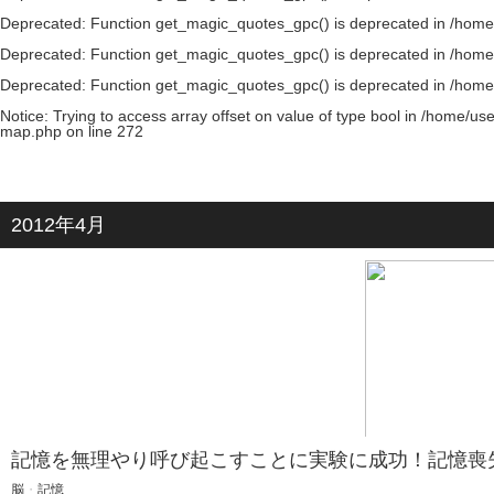
Deprecated
: Function get_magic_quotes_gpc() is deprecated in
/home
Deprecated
: Function get_magic_quotes_gpc() is deprecated in
/home
Deprecated
: Function get_magic_quotes_gpc() is deprecated in
/home
Notice
: Trying to access array offset on value of type bool in
/home/use
map.php
on line
272
2012年4月
記憶を無理やり呼び起こすことに実験に成功！記憶喪失
脳
・
記憶