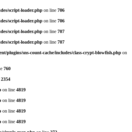
es/script-loader.php
on line
706
es/script-loader.php
on line
706
es/script-loader.php
on line
707
es/script-loader.php
on line
707
t/plugins/sns-count-cache/includes/class-crypt-blowfish.php
on
ne
760
e
2354
p
on line
4819
p
on line
4819
p
on line
4819
p
on line
4819