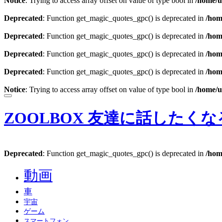
Notice
: Trying to access array offset on value of type bool in
/home/u
Deprecated
: Function get_magic_quotes_gpc() is deprecated in
/hom
Deprecated
: Function get_magic_quotes_gpc() is deprecated in
/hom
Deprecated
: Function get_magic_quotes_gpc() is deprecated in
/hom
Deprecated
: Function get_magic_quotes_gpc() is deprecated in
/hom
Notice
: Trying to access array offset on value of type bool in
/home/u
ZOOLBOX
友達に話したくな
Deprecated
: Function get_magic_quotes_gpc() is deprecated in
/hom
動画
車
宇宙
ゲーム
スマートフォン