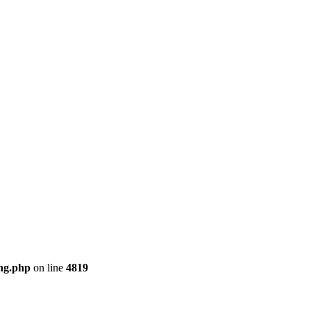
ng.php
on line
4819