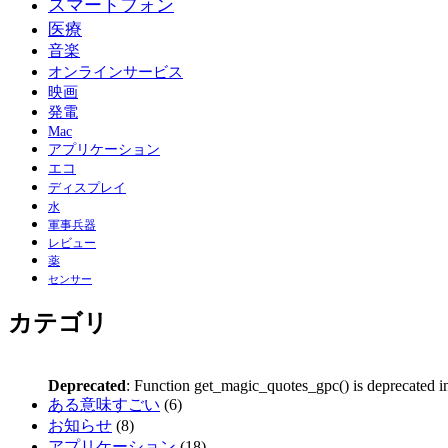
スマートフォン
医療
音楽
オンラインサービス
映画
発電
Mac
アプリケーション
エコ
ディスプレイ
水
軍事兵器
レビュー
薬
センサー
カテゴリ
Deprecated
: Function get_magic_quotes_gpc() is deprecated 
ある意味すごい
(6)
お知らせ
(8)
アプリケーション
(18)