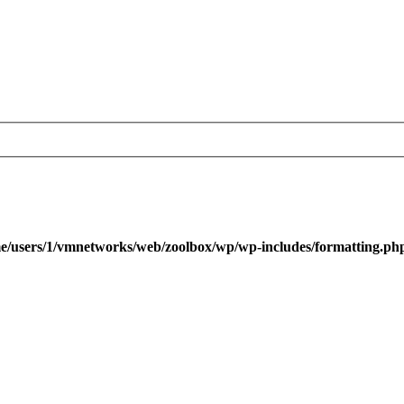
e/users/1/vmnetworks/web/zoolbox/wp/wp-includes/formatting.ph