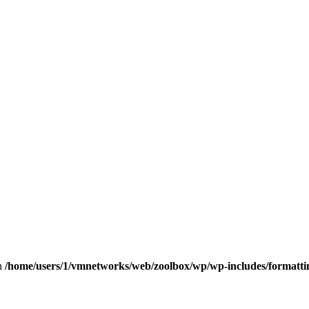
in
/home/users/1/vmnetworks/web/zoolbox/wp/wp-includes/formatti