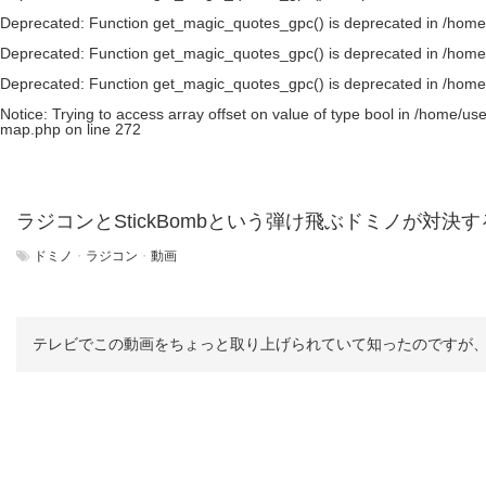
Deprecated
: Function get_magic_quotes_gpc() is deprecated in
/home
Deprecated
: Function get_magic_quotes_gpc() is deprecated in
/home
Deprecated
: Function get_magic_quotes_gpc() is deprecated in
/home
Notice
: Trying to access array offset on value of type bool in
/home/use
map.php
on line
272
ラジコンとStickBombという弾け飛ぶドミノが対決
ドミノ
・
ラジコン
・
動画
テレビでこの動画をちょっと取り上げられていて知ったのですが