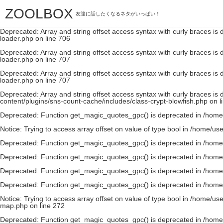
ZOOLBOX
Deprecated
: Array and string offset access syntax with curly braces is
友達に話したくなるネタがいっぱい！
loader.php
on line
706
Deprecated
: Array and string offset access syntax with curly braces is
loader.php
on line
706
Deprecated
: Array and string offset access syntax with curly braces is
loader.php
on line
707
Deprecated
: Array and string offset access syntax with curly braces is
loader.php
on line
707
Deprecated
: Array and string offset access syntax with curly braces is
content/plugins/sns-count-cache/includes/class-crypt-blowfish.php
on l
Deprecated
: Function get_magic_quotes_gpc() is deprecated in
/home
Notice
: Trying to access array offset on value of type bool in
/home/use
Deprecated
: Function get_magic_quotes_gpc() is deprecated in
/home
Deprecated
: Function get_magic_quotes_gpc() is deprecated in
/home
Deprecated
: Function get_magic_quotes_gpc() is deprecated in
/home
Deprecated
: Function get_magic_quotes_gpc() is deprecated in
/home
Notice
: Trying to access array offset on value of type bool in
/home/use
map.php
on line
272
Deprecated
: Function get_magic_quotes_gpc() is deprecated in
/home