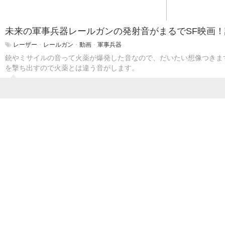
未来の軍事兵器レールガンの発射音がまるでSF映画
レーザー
・
レールガン
・
動画
・
軍事兵器
銃やミサイルの音って火薬が爆発した音なので、だいたい想像つきま
を撃ち出すので火薬とは違う音がします。