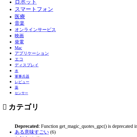
ロボット
スマートフォン
医療
音楽
オンラインサービス
映画
発電
Mac
アプリケーション
エコ
ディスプレイ
水
軍事兵器
レビュー
薬
センサー
カテゴリ
Deprecated
: Function get_magic_quotes_gpc() is deprecated 
ある意味すごい
(6)