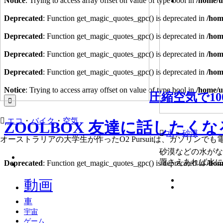
Notice
: Trying to access array offset on value of type bool in
/home/u
Deprecated
: Function get_magic_quotes_gpc() is deprecated in
/hom
Deprecated
: Function get_magic_quotes_gpc() is deprecated in
/hom
Deprecated
: Function get_magic_quotes_gpc() is deprecated in
/hom
Deprecated
: Function get_magic_quotes_gpc() is deprecated in
/hom
Notice
: Trying to access array offset on value of type bool in
/home/u
圧縮空気で1
エコ
・
バイク
・
空気
ZOOLBOX
友達に話したくな
水
・
砂漠
オーストラリアの大学生が作ったO2 Pursuitは、ガソリン
砂漠などの水がな
置さえあれば水に
Deprecated
: Function get_magic_quotes_gpc() is deprecated in
/hom
動画
車
宇宙
ゲーム