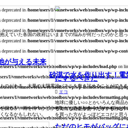
is deprecated in
/home/users/1/vmnetworks/web/zoolbox/wp/wp-includ
is deprecated in
/home/users/1/vmnetworks/web/zoolbox/wp/wp-includ
is deprecated in
/home/users/1/vmnetworks/web/zoolbox/wp/wp-includ
抱えていた各国の政府はいままでの悩みが何だったのかと思っ
is deprecated in
/home/users/1/vmnetworks/web/zoolbox/wp/wp-includ
is deprecated in
/home/users/1/vmnetworks/web/zoolbox/wp/wp-conten
電池が与える未来
e/users/1/vmnetworks/web/zoolbox/wp/wp-includes/load.php
on li
砂漠で水を作り出す！電
sers/1/vmnetworks/web/zoolbox/wp/wp-includes/theme.php
on lin
にするべきだ
ものがある。大量の太陽電池パネルを敷き詰めることができる
e/users/1/vmnetworks/web/zoolbox/wp/wp-includes/formatting.ph
エコ
e/users/1/vmnetworks/web/zoolbox/wp/wp-includes/formatting.ph
地球に優しい○○とかいろんな商品
e/users/1/vmnetworks/web/zoolbox/wp/wp-includes/formatting.ph
を掘るか、雨を待つかしか考えたことがなかったが、もっとい
もエコな商品があったりするけど、
くなるかもしれない。
を買った方がよっぽどエコだと思う
e/users/1/vmnetworks/web/zoolbox/wp/wp-includes/formatting.ph
ただのヒモがバッグにな