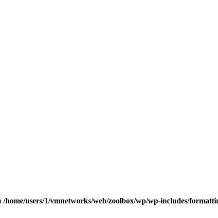
in
/home/users/1/vmnetworks/web/zoolbox/wp/wp-includes/formatti