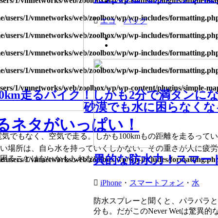
sers/1/vmnetworks/web/zoolbox/wp/wp-content/plugins/simple-m
e/users/1/vmnetworks/web/zoolbox/wp/wp-includes/formatting.ph
エコ
・
バッグ
e/users/1/vmnetworks/web/zoolbox/wp/wp-includes/formatting.ph
e/users/1/vmnetworks/web/zoolbox/wp/wp-includes/formatting.ph
e/users/1/vmnetworks/web/zoolbox/wp/wp-includes/formatting.ph
sers/1/vmnetworks/web/zoolbox/wp/wp-content/plugins/simple-m
00km走るバイク！しかも2分で満タンに
砂漠でも水に困らなくな
るネタがいっぱい！
でも電気でもなく、空気で走る。しかも100kmもの距離を走るっ
い場所は、自ら水を持っていくしかない。その重さが人に疲労
異的な防水力！スマー
困ることはないかもしれない。
e/users/1/vmnetworks/web/zoolbox/wp/wp-includes/formatting.ph
iPhone
・
スマートフォン
・
水
防水スプレーと聞くと、パラパラと
分も。だがこのNever Wetは驚