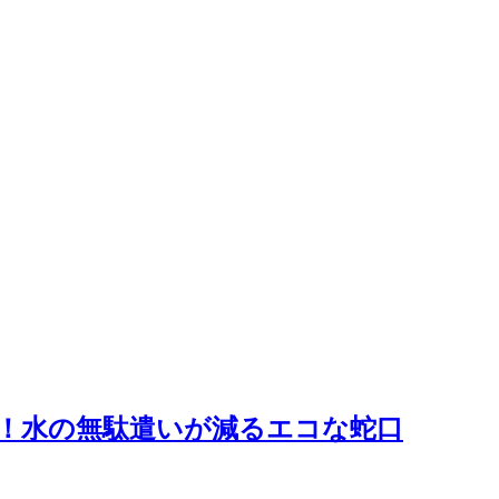
！水の無駄遣いが減るエコな蛇口