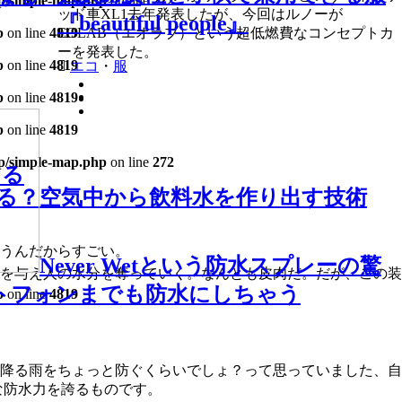
ap/simple-map.php
on line
272
ッド車XL1去年発表したが、今回はルノーが
『beautiful people』
EOLAB（エオラブ）という超低燃費なコンセプトカ
p
on line
4819
ーを発表した。
p
on line
4819
エコ
・
服
p
on line
4819
p
on line
4819
ap/simple-map.php
on line
272
なる
る？空気中から飲料水を作り出す技術
ていうんだからすごい。
Never Wetという防水スプレーの驚
を与え人の水分を奪っていく。なんとも皮肉だ。だが、この装
トフォンまでも防水にしちゃう
p
on line
4819
降る雨をちょっと防ぐくらいでしょ？って思っていました、自
異的な防水力を誇るものです。