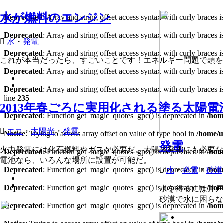
水が燃料のエンジン
Deprecated
: Array and string offset access syntax with curly braces 
Deprecated
: Array and string offset access syntax with curly braces 
水
・
発電
Deprecated
: Array and string offset access syntax with curly braces 
これが本当だったら、すごいことです！エネルギー問題で頭を
Deprecated
: Array and string offset access syntax with curly braces 
Deprecated
: Array and string offset access syntax with curly braces 
line
235
2013年春ごろに実用化される塗る太陽
Deprecated
: Function get_magic_quotes_gpc() is deprecated in
/hom
エコ
・
太陽光
・
発電
Notice
: Trying to access array offset on value of type bool in
/home/u
発電
火力発電には化石燃料やガスが必要だ。太陽光発電にも必要な
Deprecated
: Function get_magic_quotes_gpc() is deprecated in
/hom
電池なら、いろんな場所に設置が可能だ。
Deprecated
: Function get_magic_quotes_gpc() is deprecated in
/hom
水
・
発電
・
砂漠
Deprecated
: Function get_magic_quotes_gpc() is deprecated in
/hom
水を得るには井戸
砂漠で水に困らな
Deprecated
: Function get_magic_quotes_gpc() is deprecated in
/hom