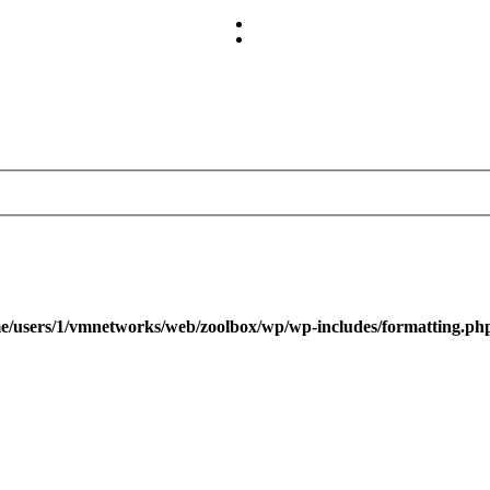
e/users/1/vmnetworks/web/zoolbox/wp/wp-includes/formatting.ph