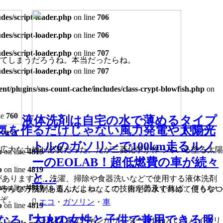
es/script-loader.php
on line
706
es/script-loader.php
on line
706
es/script-loader.php
on line
707
てしまうだろうね。本当だったらね。
es/script-loader.php
on line
707
t/plugins/sns-count-cache/includes/class-crypt-blowfish.php
on
ne
760
液体洗剤は自宅の水で薄めるタイプ
気を作るだけじゃない風力発電や太陽光
1リッ
e
2354
トルのガソリンで100km走るルノ
広大な土地が必要だった。だが三菱化学が作っている塗る太陽
p
on line
4819
ーのEOLAB！超低燃費の車が続々
p
on line
4819
と…
がありますが、洗濯、掃除や食器洗いなどで使用する液体洗剤
p
on line
4819
ろんな方法があるんだよね。この技術が普及すれば、何もない
そういう洗剤を選ぶんじゃなくて、自宅の水で薄めて使うやつ
ぞ。
エコ
・
ガソリン
・
車
p
on line
4819
大人の女性と子供で兼用できる服
る『ZIPIT』
フォルクスワーゲンがリッター111kmというハイブリ