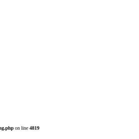
ng.php
on line
4819