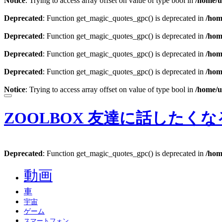
Notice
: Trying to access array offset on value of type bool in
/home/u
Deprecated
: Function get_magic_quotes_gpc() is deprecated in
/hom
Deprecated
: Function get_magic_quotes_gpc() is deprecated in
/hom
Deprecated
: Function get_magic_quotes_gpc() is deprecated in
/hom
Deprecated
: Function get_magic_quotes_gpc() is deprecated in
/hom
Notice
: Trying to access array offset on value of type bool in
/home/u
ZOOLBOX
友達に話したくな
Deprecated
: Function get_magic_quotes_gpc() is deprecated in
/hom
動画
車
宇宙
ゲーム
スマートフォン