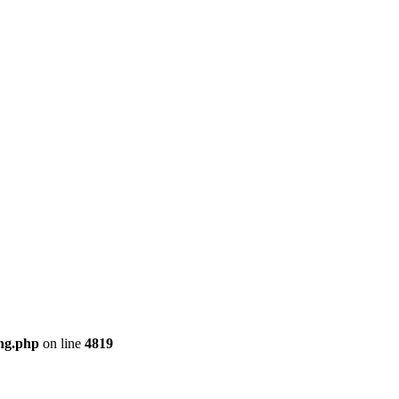
ng.php
on line
4819