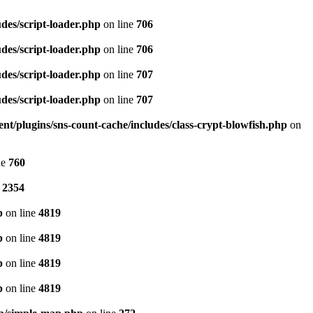
es/script-loader.php
on line
706
es/script-loader.php
on line
706
es/script-loader.php
on line
707
es/script-loader.php
on line
707
t/plugins/sns-count-cache/includes/class-crypt-blowfish.php
on
ne
760
e
2354
p
on line
4819
p
on line
4819
p
on line
4819
p
on line
4819