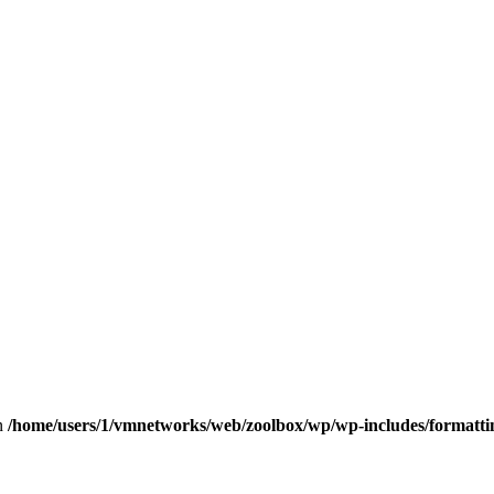
in
/home/users/1/vmnetworks/web/zoolbox/wp/wp-includes/formatti