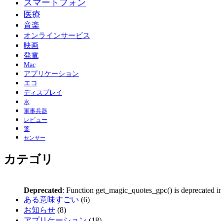
スマートフォン
医療
音楽
オンラインサービス
映画
発電
Mac
アプリケーション
エコ
ディスプレイ
水
軍事兵器
レビュー
薬
センサー
カテゴリ
Deprecated
: Function get_magic_quotes_gpc() is deprecated 
ある意味すごい
(6)
お知らせ
(8)
アプリケーション
(18)