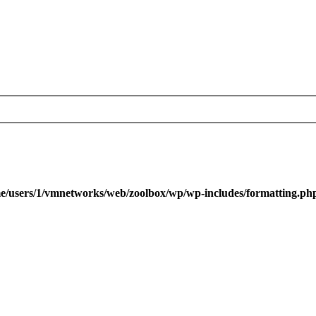
e/users/1/vmnetworks/web/zoolbox/wp/wp-includes/formatting.ph